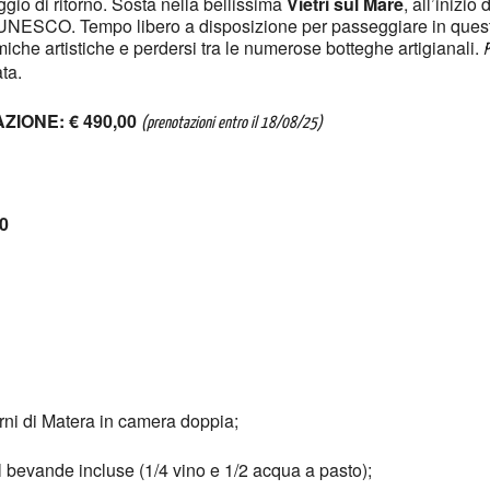
aggio di ritorno. Sosta nella bellissima
Vietri sul Mare
, all’inizi
’UNESCO. Tempo libero a disposizione per passeggiare in questo
miche artistiche e perdersi tra le numerose botteghe artigianali.
P
ta.
ZIONE: € 490,00
(prenotazioni entro il 18/08/25)
00
orni di Matera in camera doppia;
l bevande incluse (1/4 vino e 1/2 acqua a pasto);