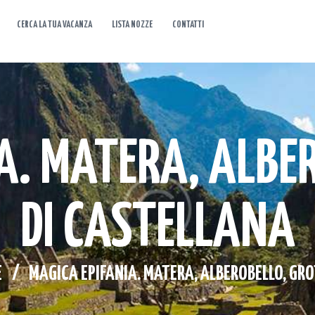
CERCA LA TUA VACANZA
LISTA NOZZE
CONTATTI
HOME
CHI SIAMO
I NOSTRI VIAGGI
A. MATERA, ALBE
CERCA LA TUA
VACANZA
DI CASTELLANA
LISTA NOZZE
CONTATTI
E
MAGICA EPIFANIA. MATERA, ALBEROBELLO, GROT