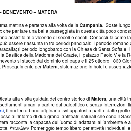
– BENEVENTO – MATERA
rima mattina e partenza alla volta della
Campania
. Soste lungo 
che per fare una bella passeggiata in questa città poco conosc
ro
anno assistito alle vicende di secoli e secoli. Conosciuta come la
tà può essere riassunta in tre periodi principali: il periodo roman
Caracalla; il periodo longobardo con la Chiesa di Santa Sofia e il
la Basilica della Madonna del Grazie, il palazzo Paolo V e la R
enevento si staccò dal dominio del papa e il 25 ottobre 1860 Gi
ia. Proseguimento per
Matera
, sistemazione in hotel e assegnaz
cata alla visita guidata del centro storico di
Matera
, una città t
sediamenti umani a partire dal paleolitico e senza interruzioni fin
si
, il nucleo urbano originario, sviluppatosi a partire dalle grotte
esse all’interno di due grandi anfiteatri naturali che sono il S
Matera racconta la capacità dell’uomo di adattarsi all’ambiente e a
otta.
. Pomeriggio tempo libero per attività individuali e
Pranzo libero