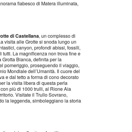
panorama fiabesco di Matera illuminata,
otte di Castellana
, un complesso di
. La visita alle Grotte si snoda lungo un
stici, canyon, profondi abissi, fossili,
di tutti. La magnificenza non trova fine e
 Grotta Bianca, definita per la
Nel pomeriggio, proseguendo il viaggio,
monio Mondiale dell’Umanità. Il cuore del
iva e dal tetto a forma di cono decorato
er la visita libera di questa perla
 con più di 1000 trulli, al Rione Aia
torio. Visitate il Trullo Sovrano,
ndo la leggenda, simboleggiano la storia