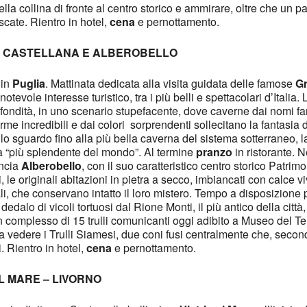
la collina di fronte al centro storico e ammirare, oltre che un 
scate. Rientro in hotel,
cena
e pernottamento.
I CASTELLANA E ALBEROBELLO
 in
Puglia
. Mattinata dedicata alla visita guidata delle famose
Gr
notevole interesse turistico, tra i più belli e spettacolari d’Italia
fondità, in uno scenario stupefacente, dove caverne dai nomi fanta
forme incredibili e dai colori sorprendenti sollecitano la fantasia 
 lo sguardo fino alla più bella caverna del sistema sotterraneo, la
 la “più splendente del mondo”. Al termine
pranzo
in ristorante. 
uncia
Alberobello
, con il suo caratteristico centro storico Patri
 le originali abitazioni in pietra a secco, imbiancati con calce v
cali, che conservano intatto il loro mistero. Tempo a disposizione p
edalo di vicoli tortuosi dal Rione Monti, il più antico della città,
complesso di 15 trulli comunicanti oggi adibito a Museo del Terri
a vedere i Trulli Siamesi, due coni fusi centralmente che, seco
. Rientro in hotel,
cena
e pernottamento.
L MARE – LIVORNO