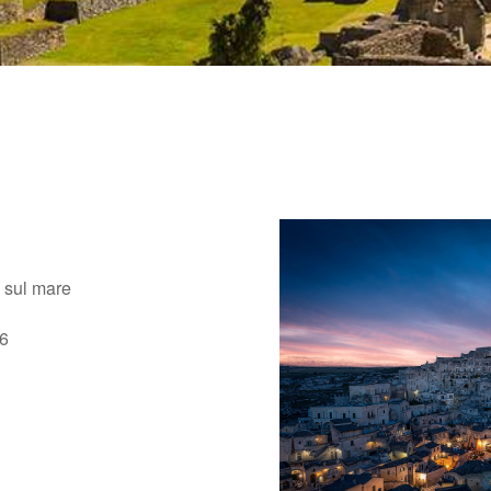
i sul mare
026
e Calendar
iCalendar
Office 365