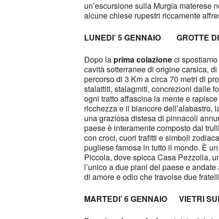
un’escursione sulla Murgia materese nel
alcune chiese rupestri riccamente affre
LUNEDI’ 5 GENNAIO GROTTE D
Dopo la
prima colazione
ci spostiamo
cavità sotterranee di origine carsica, di 
percorso di 3 Km a circa 70 metri di pro
stalattiti, stalagmiti, concrezioni dalle 
ogni tratto affascina la mente e rapisce
ricchezza e il biancore dell’alabastro,
una graziosa distesa di pinnacoli ann
paese è interamente composto dai trulli,
con croci, cuori trafitti e simboli zodia
pugliese famosa in tutto il mondo. È un d
Piccola, dove spicca Casa Pezzolla, un 
l’unico a due piani del paese e andate 
di amore e odio che travolse due fratelli
MARTEDI’ 6 GENNAIO VIETRI SU