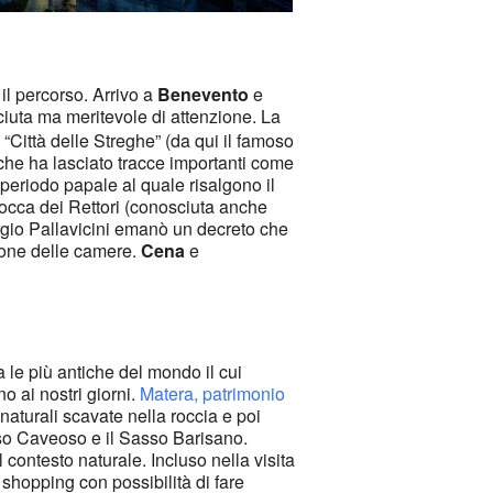
il percorso. Arrivo a
Benevento
e
iuta ma meritevole di attenzione. La
 “Città delle Streghe” (da qui il famoso
o che ha lasciato tracce importanti come
 periodo papale al quale risalgono il
occa dei Rettori (conosciuta anche
orgio Pallavicini emanò un decreto che
ione delle camere.
Cena
e
ra le più antiche del mondo il cui
o ai nostri giorni.
Matera, patrimonio
 naturali scavate nella roccia e poi
asso Caveoso e il Sasso Barisano.
l contesto naturale. Incluso nella visita
 shopping con possibilità di fare