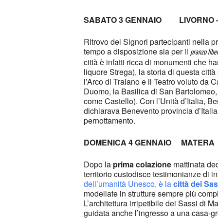
SABATO 3 GENNAIO
LIVORNO 
Ritrovo dei Signori partecipanti nella p
tempo a disposizione sia per il
pranzo libe
città è infatti ricca di monumenti che h
liquore Strega), la storia di questa cit
l’Arco di Traiano e il Teatro voluto da 
Duomo, la Basilica di San Bartolomeo, 
come Castello). Con l’Unità d’Italia, B
dichiarava Benevento provincia d’Ital
pernottamento.
DOMENICA 4 GENNAIO MATERA
Dopo la
prima colazione
mattinata dedi
territorio custodisce testimonianze di in
dell’umanità Unesco, è la
città dei Sas
modellate in strutture sempre più compl
L’architettura irripetibile dei Sassi di 
guidata anche l’ingresso a una casa-gr