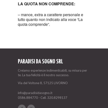
LA QUOTA NON COMPRENDE:
– mance, extra a carattere personale e
tutto quanto non indicato alla voce “La
quota comprende”.
PARADISI DA SOGNO SRL
Creiamo esperienze indimenticabili, su misura per
te. La tua felicità è il nostro successo.
Via del Voltone 8, 57125 LIVORNO
info@paradisidasogno.it
0586.884770
- Cell.
320.8298137