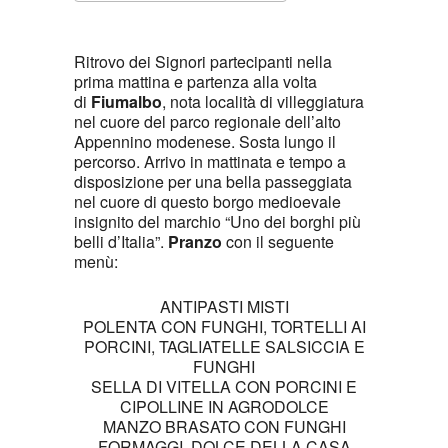
Download ICS
Google Calendar
Ritrovo dei Signori partecipanti nella
prima mattina e partenza alla volta
di
Fiumalbo
, nota località di villeggiatura
nel cuore del parco regionale dell’alto
Appennino modenese. Sosta lungo il
percorso. Arrivo in mattinata e tempo a
disposizione per una bella passeggiata
nel cuore di questo borgo medioevale
insignito del marchio “Uno dei borghi più
belli d’Italia”.
Pranzo
con il seguente
menù:
ANTIPASTI MISTI
POLENTA CON FUNGHI, TORTELLI AI
PORCINI, TAGLIATELLE SALSICCIA E
FUNGHI
SELLA DI VITELLA CON PORCINI E
CIPOLLINE IN AGRODOLCE
MANZO BRASATO CON FUNGHI
FORMAGGI, DOLCE DELLA CASA